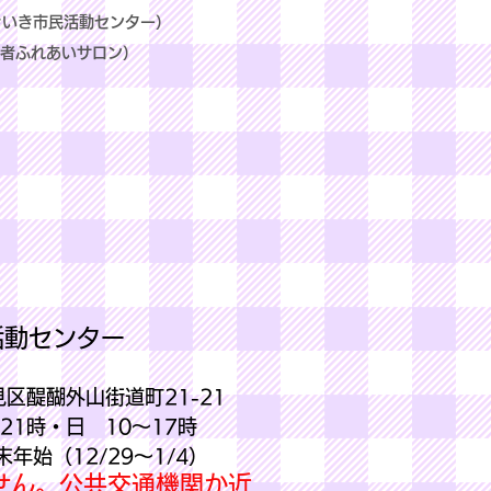
醍醐いきいき市民活動センター）
者ふれあいサロン）
活動センター
伏見区醍醐外山街道町21-21
21時・日 10～17時
年始（12/29～1/4）
せん。公共交通機関か近