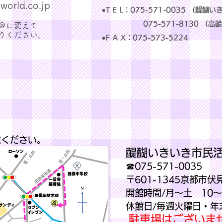
world.co.jp
●T E L：075-571-0035 （
075-571-8130 （高齢
＠に変えて
送りください。
●F A X：075-573-5224
慮ください。
​醍醐いきいき市民
☎075-571-0035
​〒601-1345京都市
開館時間/月～土 10～
休館日/毎週火曜日・年末
駐車場はございま