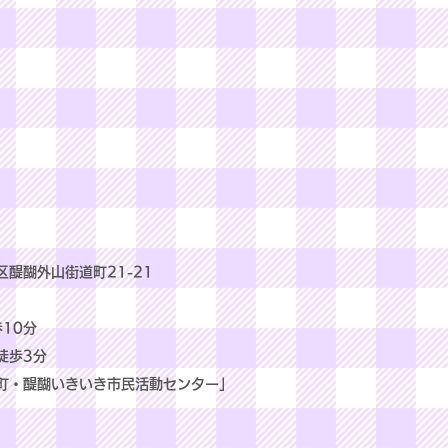
区醍醐外山街道町21-21
10分
歩3分
醍醐いきいき市民活動センター」