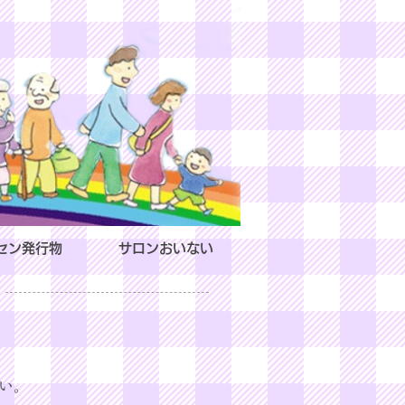
セン発行物
サロンおいない
い。